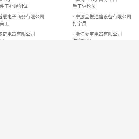
件工补焊测试
手工评论员
市递爱电子商务有限公司
· 宁波品悦通信设备有限公司
美工
打字员
市梦奇电器有限公司
· 浙江夏宝电器有限公司
员
淘宝客服
技
· 杰尼威尼男装
服装销售
更多
工作地点
-浙江省宁波市慈溪市观海卫
服务部
-环城北路141号