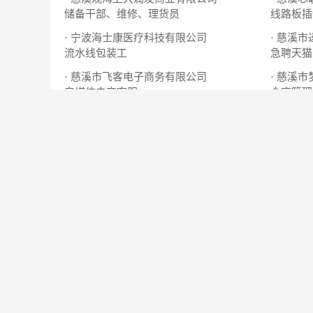
储备干部、维修、理货员
线路板插
· 宁波海士康医疗科技有限公司
· 慈溪
流水线包装工
急聘天猫
· 慈溪市飞客电子商务有限公司
· 慈溪
自媒体电商客服
仓库管理
· 糖黎糕点加工厂
· 今壹科
普工
淘宝客服
热门职位
职位名称
公司名称
服装销售
杰尼威尼男装
促销/导购
咨询顾问，前台
慈溪市卓学教育
行政/后勤