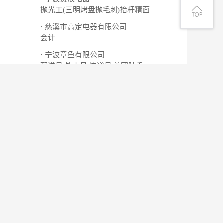
抛光工(三明烤盘抛毛刺)抬杆精面
· 慈溪市高定电器有限公司
会计
· 宁波章鱼有限公司
配送员 外卖员 快递员 美团骑手
· 中华工业设计
UG、proe三维造型、模具设计
查看更多
薪资待遇
更新时间
镇南大街45号杰尼威尼
5000-8000元
08-08
面议
08-08